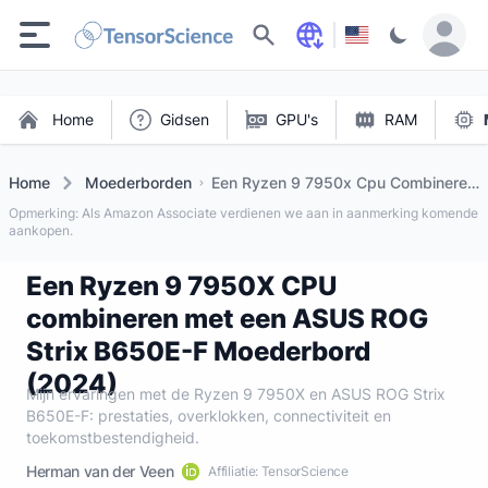
Zoeken
Home
Gidsen
GPU's
RAM
Home
Moederborden
Een Ryzen 9 7950x Cpu Combineren
Met Een Asus Rog Strix B650e F
Opmerking: Als Amazon Associate verdienen we aan in aanmerking komende
Moederbord (2024)
aankopen.
Een Ryzen 9 7950X CPU
combineren met een ASUS ROG
Strix B650E-F Moederbord
(2024)
Mijn ervaringen met de Ryzen 9 7950X en ASUS ROG Strix
B650E-F: prestaties, overklokken, connectiviteit en
toekomstbestendigheid.
Herman van der Veen
Affiliatie: TensorScience