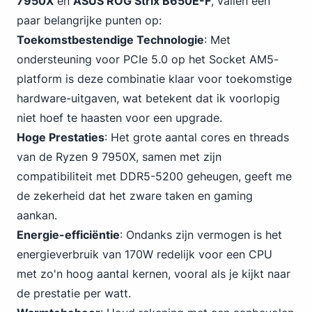
7950X
en
ASUS ROG Strix B650E-F
, vallen een
paar belangrijke punten op:
Toekomstbestendige Technologie
: Met
ondersteuning voor PCIe 5.0 op het Socket AM5-
platform is deze combinatie klaar voor toekomstige
hardware-uitgaven, wat betekent dat ik voorlopig
niet hoef te haasten voor een upgrade.
Hoge Prestaties
: Het grote aantal cores en threads
van de Ryzen 9 7950X, samen met zijn
compatibiliteit met DDR5-5200 geheugen, geeft me
de zekerheid dat het
zware taken en gaming
aankan.
Energie-efficiëntie
: Ondanks zijn vermogen is het
energieverbruik van 170W redelijk voor een CPU
met zo'n hoog aantal kernen, vooral als je kijkt naar
de prestatie per watt.