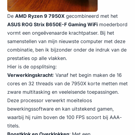
De
AMD Ryzen 9 7950X
gecombineerd met het
ASUS
ROG Strix B650E-F Gaming
WiFi
moederbord
vormt een ongeëvenaarde krachtpatser. Bij het
samenstellen van mijn nieuwste computer met deze
combinatie, ben ik bijzonder onder de indruk van de
prestaties op alle vlakken.
Hier is de opsplitsing:
Verwerkingskracht
: Vanaf het begin maken de 16
cores en 32 threads van de 7950X korte metten met
zware multitasking en veeleisende toepassingen.
Deze processor verwerkt moeiteloos
bewerkingssoftware en kan uitstekend gamen,
waarbij hij
ruim boven de 10
0 FPS scoort bij AAA-
titels.
Boostklok en Overklokken
: Met een